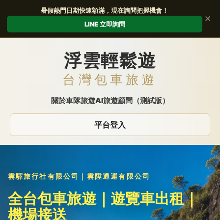
暑假熱門日期快速額滿，現在詢問把握機會！
✕
LINE 立即詢問
浮雲輕鬆遊
台灣包車旅遊
關於
車隊
旅遊
AI旅遊顧問（測試版）
平台登入
雲驛旅行社有限公司
｜
雲陞通運有限公司
全台包車旅遊｜遊覽車出租｜
機場接送