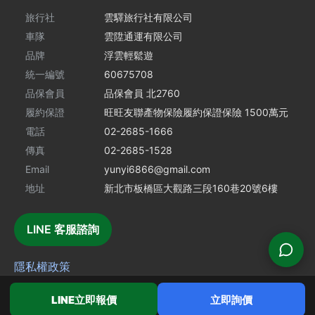
旅行社
雲驛旅行社有限公司
車隊
雲陞通運有限公司
品牌
浮雲輕鬆遊
統一編號
60675708
品保會員
品保會員 北2760
履約保證
旺旺友聯產物保險履約保證保險 1500萬元
電話
02-2685-1666
傳真
02-2685-1528
Email
yunyi6866@gmail.com
地址
新北市板橋區大觀路三段160巷20號6樓
LINE 客服諮詢
隱私權政策
©
2026
雲驛旅行社有限公司
｜
浮雲輕鬆遊
｜All rights reserved.
LINE立即報價
立即詢價